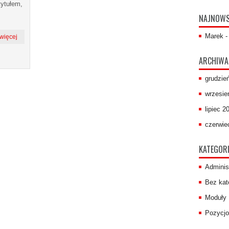
tytułem,
NAJNOWS
Marek
 więcej
ARCHIWA
grudzie
wrzesie
lipiec 2
czerwie
KATEGORI
Adminis
Bez kate
Moduły
Pozycjo