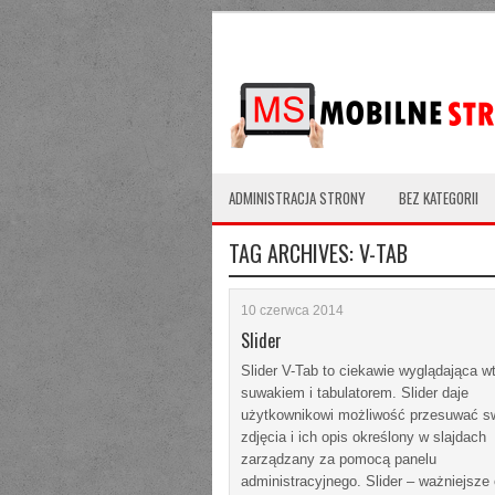
Więcej informacji
Nie ma problemu - 
ADMINISTRACJA STRONY
BEZ KATEGORII
TAG ARCHIVES:
V-TAB
10 czerwca 2014
Slider
Slider V-Tab to ciekawie wyglądająca w
suwakiem i tabulatorem. Slider daje
użytkownikowi możliwość przesuwać s
zdjęcia i ich opis określony w slajdach
zarządzany za pomocą panelu
administracyjnego. Slider – ważniejsze