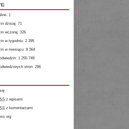
YKI
line: 1
n dzisiaj: 71
in wczoraj: 326
in w tygodniu: 2 395
in w miesiącu: 9 364
dwiedzin: 1 255 749
dwiedzonych stron: 286
się
SS
z wpisami
SS
z komentarzami
ss.org