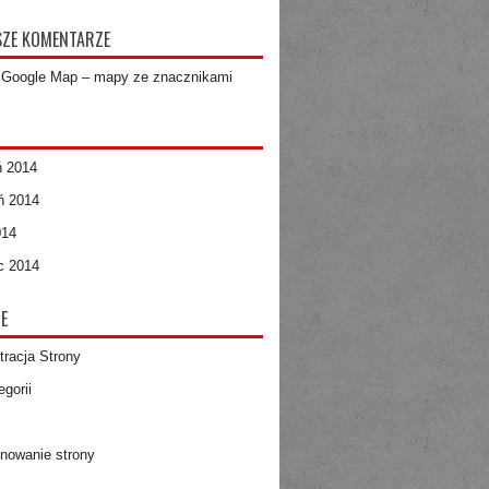
ZE KOMENTARZE
-
Google Map – mapy ze znacznikami
ń 2014
ń 2014
014
c 2014
E
tracja Strony
gorii
nowanie strony