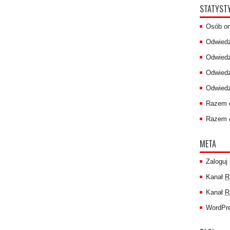
STATYST
Osób on
Odwiedzi
Odwiedz
Odwiedz
Odwiedz
Razem o
Razem o
META
Zaloguj 
Kanał
R
Kanał
R
WordPre