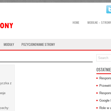
akceptuję
HOME
MOBILNE – STRON
MODUŁY
POZYCJONOWANIE STRONY
OSTATNIE
Respon
tyczka z
Przewiń
woje
Respons
Google 
 cechy:
Role w a