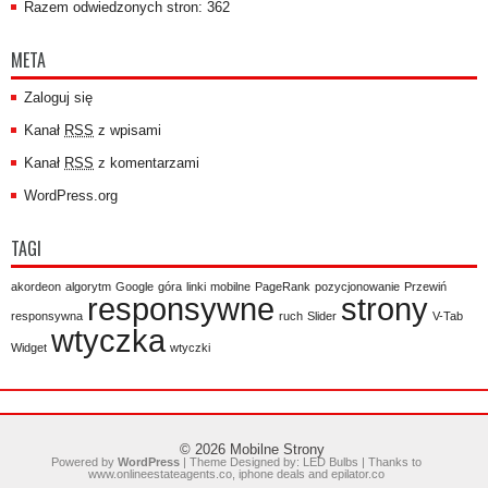
Razem odwiedzonych stron: 362
META
Zaloguj się
Kanał
RSS
z wpisami
Kanał
RSS
z komentarzami
WordPress.org
TAGI
akordeon
algorytm
Google
góra
linki
mobilne
PageRank
pozycjonowanie
Przewiń
responsywne
strony
responsywna
ruch
Slider
V-Tab
wtyczka
Widget
wtyczki
© 2026
Mobilne Strony
Powered by
WordPress
| Theme Designed by:
LED Bulbs
| Thanks to
www.onlineestateagents.co
,
iphone deals
and
epilator.co