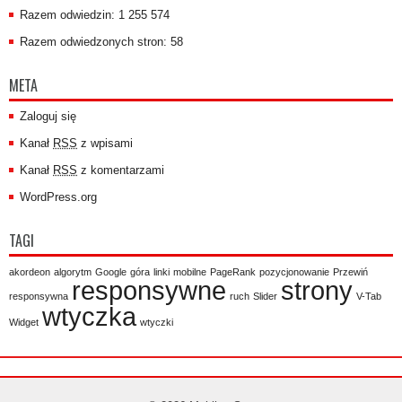
Razem odwiedzin: 1 255 574
Razem odwiedzonych stron: 58
META
Zaloguj się
Kanał
RSS
z wpisami
Kanał
RSS
z komentarzami
WordPress.org
TAGI
akordeon
algorytm
Google
góra
linki
mobilne
PageRank
pozycjonowanie
Przewiń
responsywne
strony
responsywna
ruch
Slider
V-Tab
wtyczka
Widget
wtyczki