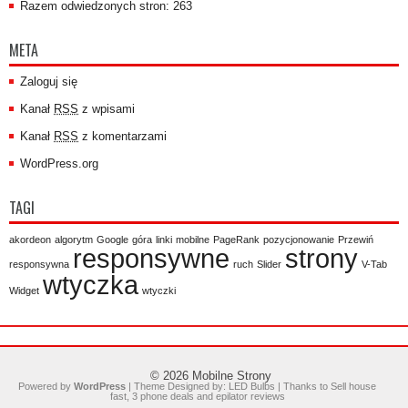
Razem odwiedzonych stron: 263
META
Zaloguj się
Kanał
RSS
z wpisami
Kanał
RSS
z komentarzami
WordPress.org
TAGI
akordeon
algorytm
Google
góra
linki
mobilne
PageRank
pozycjonowanie
Przewiń
responsywne
strony
responsywna
ruch
Slider
V-Tab
wtyczka
Widget
wtyczki
© 2026
Mobilne Strony
Powered by
WordPress
| Theme Designed by:
LED Bulbs
| Thanks to
Sell house
fast
,
3 phone deals
and
epilator reviews